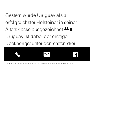
Gestern wurde Uruguay als 3. 
erfolgreichster Holsteiner in seiner 
Altersklasse ausgezeichnet 🤩🍀
Uruguay ist dabei der einzige 
Deckhengst unter den ersten drei 
Ausgezeichneten jeder Altersgruppe. 
Wir freuen uns auf die seine ersten 
internationalen Turniereinsätze in 
wenigen Wochen
Alle ansehen
Aktuelle Beiträge