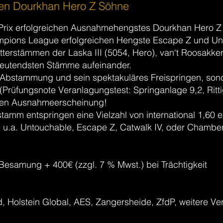
sten Dourkhan Hero Z Söhne
rix erfolgreichen Ausnahmehengstes Dourkhan Hero Z 
hampions League erfolgreichen Hengste Escape Z und Un
tterstämmen der Laska III (5054, Hero), van‘t Roosakk
edeutendsten Stämme aufeinander.
ge Abstammung und sein spektakuläres Freispringen, son
(Prüfungsnote Veranlagungstest: Springanlage 9,2, Ritt
uten Ausnahmeerscheinung!
tamm entspringen eine Vielzahl von international 1,60 
 u.a. Untouchable, Escape Z, Catwalk IV, oder Chamber
 Besamung + 400€ (zzgl. 7 % Mwst.) bei Trächtigkeit
 Holstein Global, AES, Zangersheide, ZfdP, weitere Ve