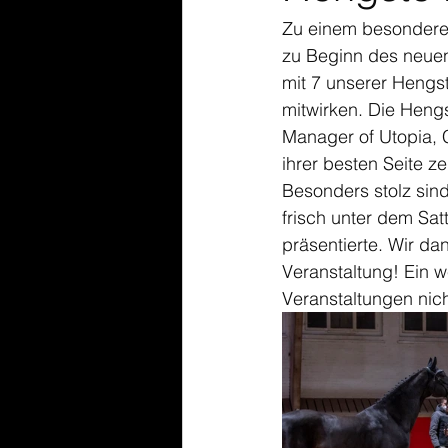
Zu einem besonderen
zu Beginn des neuen
mit 7 unserer Hengs
mitwirken. Die Hengs
Manager of Utopia, 
ihrer besten Seite 
Besonders stolz sind
frisch unter dem Sat
präsentierte. Wir da
Veranstaltung! Ein 
Veranstaltungen nich