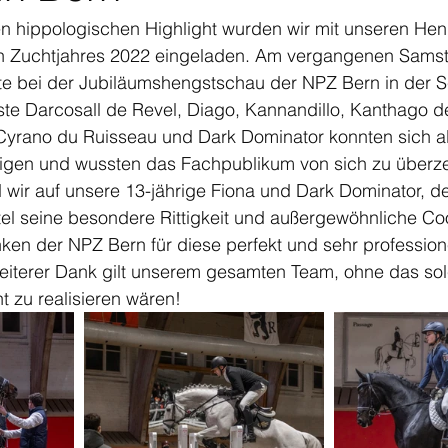
 hippologischen Highlight wurden wir mit unseren Hen
 Zuchtjahres 2022 eingeladen. Am vergangenen Samsta
te bei der Jubiläumshengstschau der NPZ Bern in der 
te Darcosall de Revel, Diago, Kannandillo, Kanthago de
Cyrano du Ruisseau und Dark Dominator konnten sich a
zeigen und wussten das Fachpublikum von sich zu überz
 wir auf unsere 13-jährige Fiona und Dark Dominator, de
tel seine besondere Rittigkeit und außergewöhnliche Co
nken der NPZ Bern für diese perfekt und sehr professione
weiterer Dank gilt unserem gesamten Team, ohne das so
t zu realisieren wären!