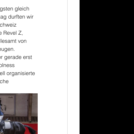
gsten gleich 
g durften wir 
Schweiz 
 Revel Z, 
llesamt von 
eugen. 
r gerade erst 
olness 
ll organisierte 
lche 