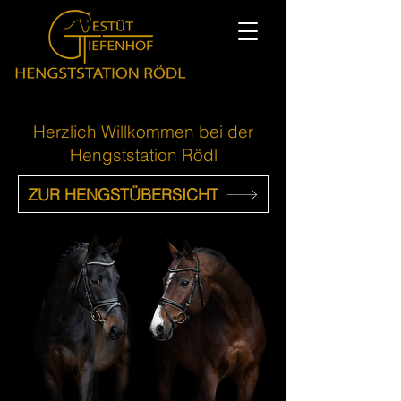
Herzlich Willkommen bei der
Hengststation Rödl
ZUR HENGSTÜBERSICHT