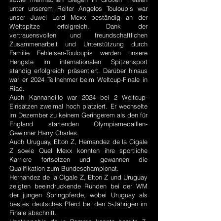
unter unserem Reiter Angelos Touloupis war
unser Juwel Lord Mexx beständig an der
Weltspitze erfolgreich. Dank der
vertrauensvollen und freundschaftlichen
Zusammenarbeit und Unterstützung durch
Familie Fehleisen-Touloupis werden unsere
Hengste im internationalen Spitzensport
ständig erfolgreich präsentiert. Darüber hinaus
war er 2024 Teilnehmer beim Weltcup-Finale in
Riad.
Auch Kannandillo war 2024 bei 2 Weltcup-
Einsätzen zweimal hoch platziert. Er wechselte
im Dezember zu keinem Geringerem als den für
England startenden Olympiamedaillen-
Gewinner Harry Charles.
Auch Uruguay, Elton Z, Hernandez de la Cigale
Z sowie Quel Mexx konnten ihre sportliche
Karriere fortsetzen und gewannen die
Qualifikation zum Bundeschampionat.
Hernandez de la Cigale Z, Elton Z und Uruguay
zeigten beeindruckende Runden bei der WM
der jungen Springpferde, wobei Uruguay als
bestes deutsches Pferd bei den 5-Jährigen im
Finale abschnitt.