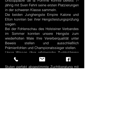
Unstoppable de la Pomme konnte bereits 7-
jährig mit Sven Fehnl seine ersten Platzierungen
in der schweren Klasse sammeln.
Die beiden Junghengste Empire Kalone und
Elton konnten bei ihrer Hengstleistungsprüfung
siegen.
Bei der Fohlenschau des Holsteiner Verbandes
im Sommer konnten unsere Hengste zum
wiederholten Male Ihre Vererberqualität unter
Beweis stellen und ausschließlich
Prämienfohlen und Championatssieger stellen.
Unser Wissen über erfolgreiche Zuchtstämme
und das richtige Auge für erfolgreiche Pferde
ermöglicht unseren Züchtern eine auf Ihre
Stuten perfekt abgestimmte Zuchtberatung mit
dem Angebot vielfältiger nationaler- und
internationaler Zuchtlinien.
Mit der stetigen sowohl räumlichen als auch
genetischen Erweiterung unserer Hengststation,
die ausschließlich Hengste in eigenem Besitz
beheimatet, schaffen wir die Möglichkeit, alle
im Pferdesport notwendigen Erfolgsfaktoren
abzudecken.
Durch die Angebotsvielfalt können wir ideal auf
die Wünsche unserer Kunden eingehen.