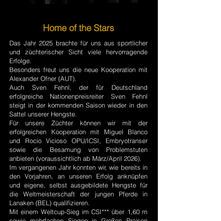
Home of the Stars
Das Jahr 2025 brachte für uns aus sportlicher
und züchterischer Sicht viele hervorragende
Erfolge.
Besonders freut uns die neue Kooperation mit
Alexander Ofner (AUT).
Auch Sven Fehnl, der für Deutschland
erfolgreiche Nationenpreisreiter Sven Fehnl
steigt in der kommenden Saison wieder in den
Sattel unserer Hengste.
Für unsere Züchter können wir mit der
erfolgreichen Kooperation mit Miguel Blanco
und Rocio Vicioso OPU/ICSI, Embryotranser
sowie die Besamung von Problemstuten
anbieten (voraussichtlich ab März/April 2026).
Im vergangenen Jahr konnten wir, wie bereits in
den Vorjahren, an unseren Erfolg anknüpfen
und eigene, selbst ausgebildete Hengste für
die Weltmeisterschaft der jungen Pferde in
Lanaken (BEL) qualifizieren.
Mit einem Weltcup-Sieg im CSI*** über 1,60 m
sowie mehrfachen Siegen in Großen Preisen